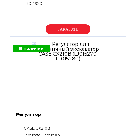
LR014920
Уточняйте цену
В наличии
Регулятор
CASE CX210B
LJ015270, LJ015280