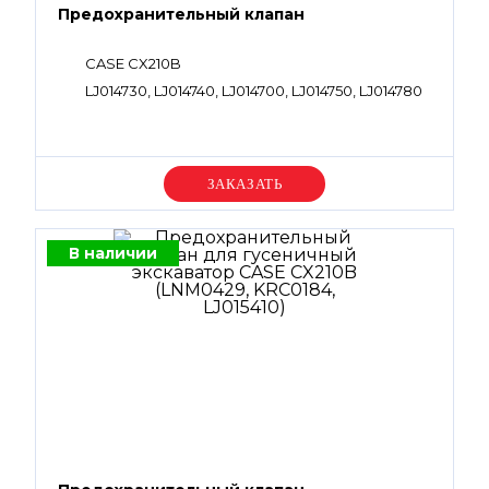
Предохранительный клапан
CASE CX210B
LJ014730, LJ014740, LJ014700, LJ014750, LJ014780
Уточняйте цену
В наличии