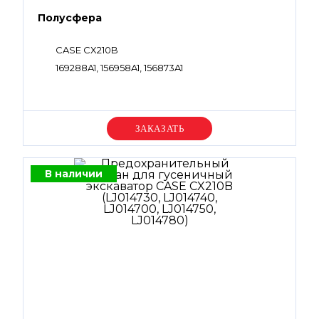
Полусфера
CASE CX210B
169288A1, 156958A1, 156873A1
Уточняйте цену
В наличии