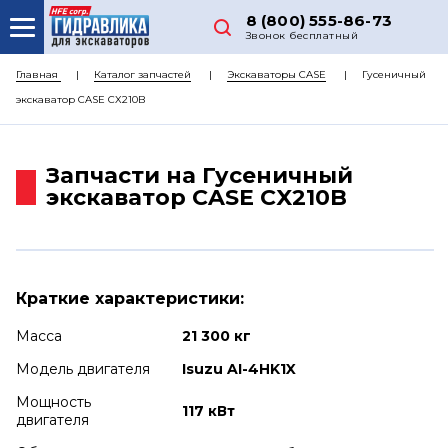
8 (800) 555-86-73
Звонок бесплатный
О НАС
Главная
Каталог запчастей
Экскаваторы CASE
Гусеничный
экскаватор CASE CX210B
КАТАЛОГ ЗАПЧАСТЕЙ
РЕМОНТ
Запчасти на Гусеничный
ДОСТАВКА
экскаватор CASE CX210B
ЦЕНЫ
КОНТАКТЫ
Краткие характеристики:
Масса
21 300 кг
Модель двигателя
Isuzu AI-4HK1X
Мощность
117 кВт
двигателя