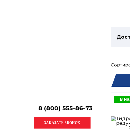
Остались
вопросы?
Получите консультацию
специалиста!
Дост
Сортиро
В н
8 (800) 555-86-73