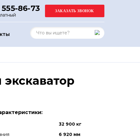
 555-86-73
платный
АКТЫ
 экскаватор
арактеристики:
32 900 кг
ания
6 920 мм