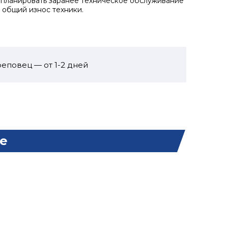
апланировать заранее техническое обслуживание
 общий износ техники.
еповец — от 1-2 дней
е