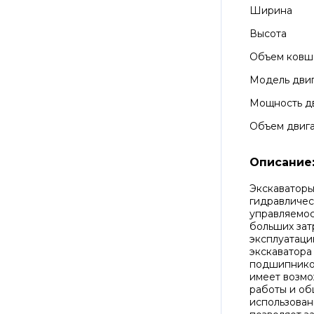
Ширина
Высота
Объем ковш
Модель дви
Мощность д
Объем двиг
Описание
Экскаватор
гидравличес
управляемос
больших зат
эксплуатаци
экскаватора
подшипников
имеет возмо
работы и об
использова