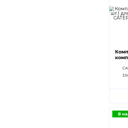
Комп
комп
CA
33
В н