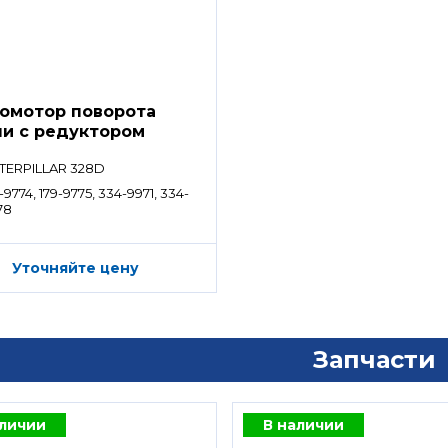
омотор поворота
и с редуктором
TERPILLAR 328D
-9774, 179-9775, 334-9971, 334-
78
Уточняйте цену
Запчасти
аличии
В наличии