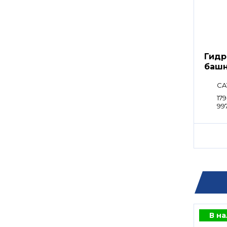
Гидр
башн
CA
179
99
В н