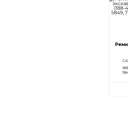
Ремк
CA
188
584