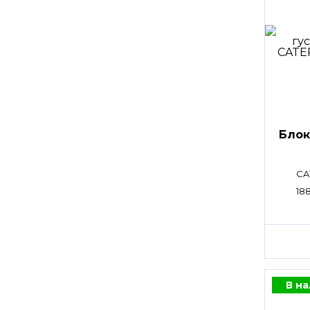
Блок
CA
18
В н