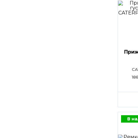
Приж
CA
188
В н