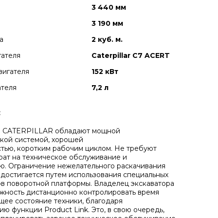
3 440 мм
3 190 мм
а
2 куб. м.
гателя
Caterpillar C7 ACERT
вигателя
152 кВт
ателя
7,2 л
:
ы CATERPILLAR обладают мощной
кой системой, хорошей
тью, коротким рабочим циклом. Не требуют
рат на техническое обслуживание и
ю. Ограничение нежелательного раскачивания
 достигается путем использования специальных
 поворотной платформы. Владелец экскаватора
жность дистанционно контролировать время
щее состояние техники, благодаря
нию функции
Product Link. Это, в свою очередь,