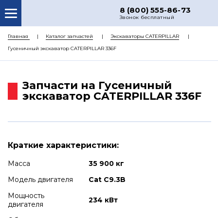
8 (800) 555-86-73
Звонок бесплатный
О НАС
Главная
Каталог запчастей
Экскаваторы CATERPILLAR
Гусеничный экскаватор CATERPILLAR 336F
КАТАЛОГ ЗАПЧАСТЕЙ
РЕМОНТ
Запчасти на Гусеничный
ДОСТАВКА
экскаватор CATERPILLAR 336F
ЦЕНЫ
КОНТАКТЫ
Краткие характеристики:
Масса
35 900 кг
Модель двигателя
Cat C9.3B
Мощность
234 кВт
двигателя