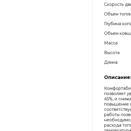
Скорость д
Объем топли
Глубина коп
Объем ковш
Масса
Высота
Длина
Описание
Комфортабе
позволяет у
45%, и сниж
повышение п
соответству
работы позв
необходимос
расхода топ
температура