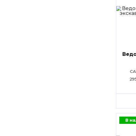
Ведо
CA
29
В н