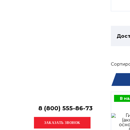
Остались
вопросы?
Получите консультацию
специалиста!
Дост
Сортиро
В н
8 (800) 555-86-73