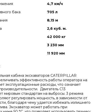
вижения
4,7 км/ч
вного бака
705 л
ания
8,15 м
а
2,6 куб. м.
42 000 кг
3 230 мм
11 920 мм
:
льная кабина экскаваторов CATERPILLAR
величивать эффективность работы оператора на
ает эксплуатационные расходы, что означает
роизводительности. Двигатель С13
ет мировым стандартам на выбросы. 3 режима
оляют регулировать мощность, в зависимости от
ти, благодаря чему удается избежать излишнего
лива. Экскаватор может работать при
х ниже 50
°C, что позволяет использовать технику