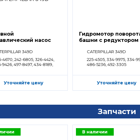
вной
Гидромотор поворот
авлический насос
башни с редуктором
TERPILLAR 349D
CATERPILLAR 349D
6-4670, 242-6805, 326-4424,
225-4505, 334-9975, 334-9
-9426, 497-8497, 434-8189,
486-5236, 492-3305
5-9663
Уточняйте цену
Уточняйте цену
Запчасти
аличии
В наличии