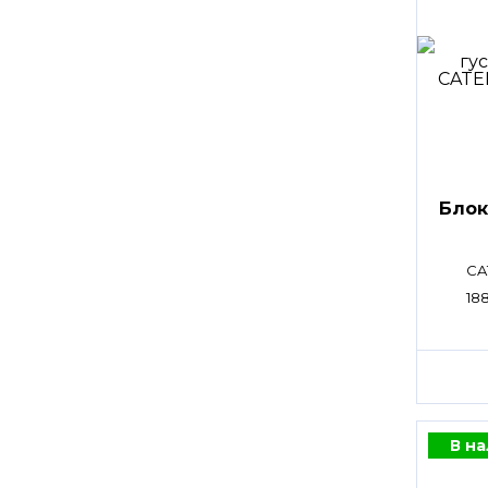
Блок
CA
18
В н