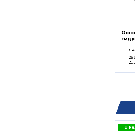
Осно
гидр
CA
29
295
29
В н