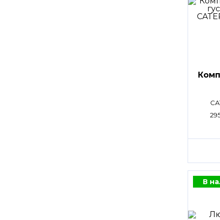
Комп
CA
29
В н