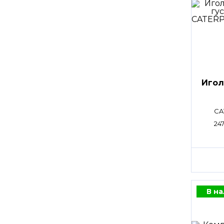
Игол
CA
247
В н