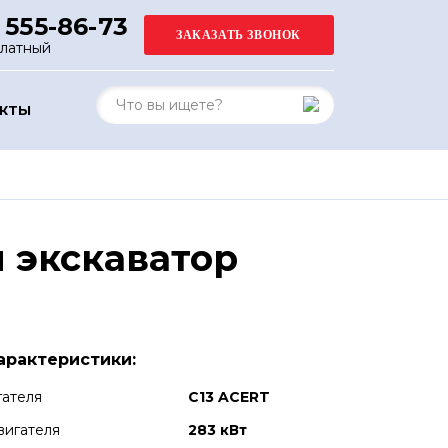
 555-86-73
платный
АКТЫ
 экскаватор
арактеристики:
гателя
C13 ACERT
вигателя
283 кВт