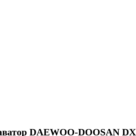
кскаватор DAEWOO-DOOSAN D