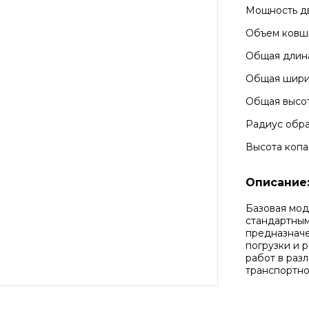
Мощность д
Объем ковш
Общая длин
Общая шир
Общая высо
Радиус обра
Высота копа
Описание
Базовая мод
стандартным
предназначе
погрузки и р
работ в раз
транспортно