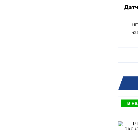
Датч
HI
42
В н