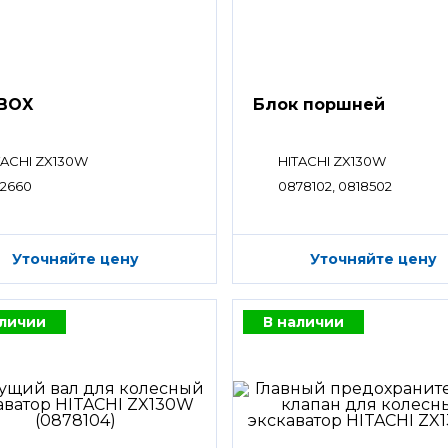
BOX
Блок поршней
TACHI ZX130W
HITACHI ZX130W
12660
0878102, 0818502
Уточняйте цену
Уточняйте цену
аличии
В наличии