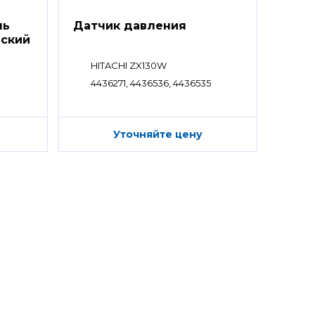
ль
Датчик давления
еский
HITACHI ZX130W
4436271, 4436536, 4436535
Уточняйте цену