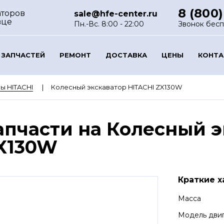
8 (800)
аторов
sale@hfe-center.ru
вце
Пн.-Вс. 8:00 - 22:00
Звонок бес
 ЗАПЧАСТЕЙ
РЕМОНТ
ДОСТАВКА
ЦЕНЫ
КОНТ
ы HITACHI
Колесный экскаватор HITACHI ZX130W
апчасти на Колесный э
X130W
Краткие х
Масса
Модель дви