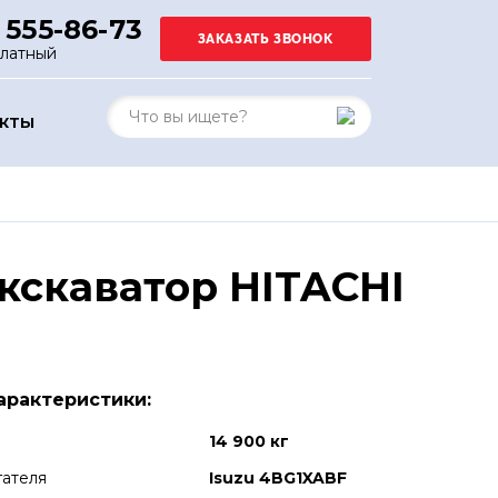
 555-86-73
платный
АКТЫ
кскаватор HITACHI
арактеристики:
14 900 кг
гателя
Isuzu 4BG1XABF