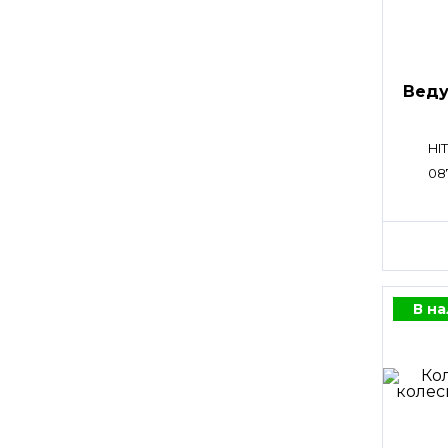
Веду
HI
08
В н