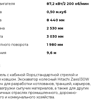
вигателя
87,2 кВт/2 200 об/мин
а
0,50 м.куб
а
8 440 мм
ина
2 530 мм
та
3 030 мм
тного поворота
1 980 мм
ния
9,6 м
:
ель с кабиной Rops,стандартной стрелой и
 ковшом. Экскаватор колесный Hitachi Zaxis130W
н для разработки котлованов, траншей, карьеров,
азгрузки сыпучих материалов, а также для других
личных отраслях промышленного, дорожно-
го и коммунального хозяйства.