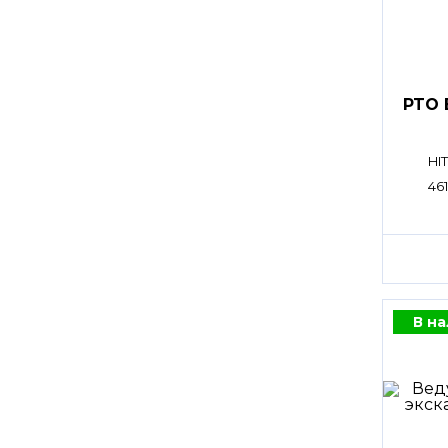
PTO 
HI
46
В н