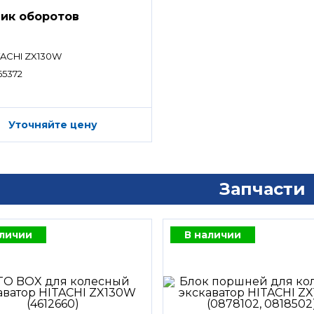
ик оборотов
TACHI ZX130W
65372
Уточняйте цену
Запчасти
аличии
В наличии