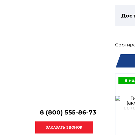
Остались
вопросы?
Дост
Получите консультацию
специалиста!
Сортиро
В н
8 (800) 555-86-73