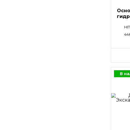
Осно
гидр
HI
44
В н