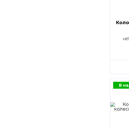
Коло
HI
В н