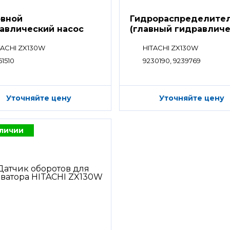
вной
Гидрораспределите
авлический насос
(главный гидравлич
распределитель)
TACHI ZX130W
HITACHI ZX130W
61510
9230190, 9239769
Уточняйте цену
Уточняйте цену
аличии