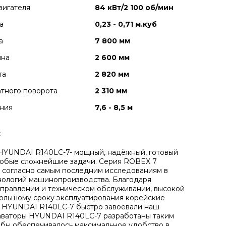
вигателя
84 кВт/2 100 об/мин
а
0,23 - 0,71 м.куб
а
7 800 мм
ина
2 600 мм
та
2 820 мм
тного поворота
2 310 мм
ния
7,6 - 8,5 м
:
HYUNDAI R140LC-7- мощный, надёжный, готовый
любые сложнейшие задачи. Серия ROBEX 7
 согласно самым последним исследованиям в
нологий машинопроизводства. Благодаря
управлении и техническом обслуживании, высокой
ольшому сроку эксплуатирования корейские
 HYUNDAI R140LC-7 быстро завоевали наш
аваторы HYUNDAI R140LC-7 разработаны таким
обы обеспечивалось максимальное удобство в