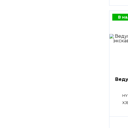
В н
Веду
HY
XJ