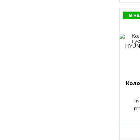
В н
Коло
HY
11E