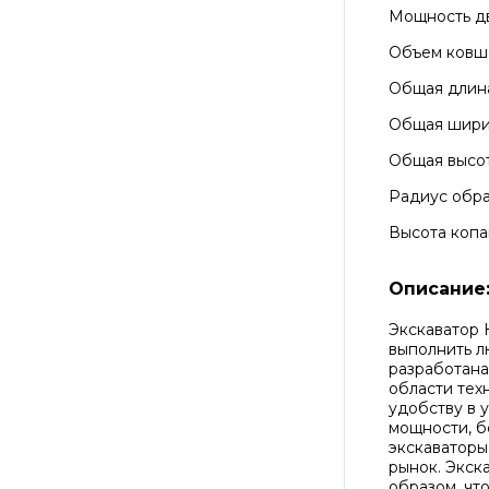
Мощность д
Объем ковш
Общая длин
Общая шир
Общая высо
Радиус обра
Высота копа
Описание
Экскаватор 
выполнить 
разработана
области тех
удобству в 
мощности, б
экскаваторы
рынок. Экск
образом, чт