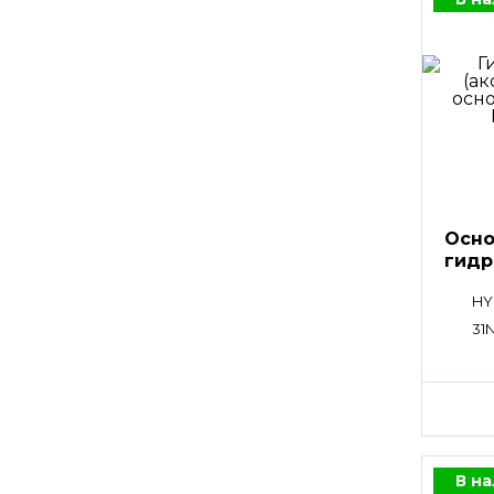
Осно
гидр
HY
31N
В н