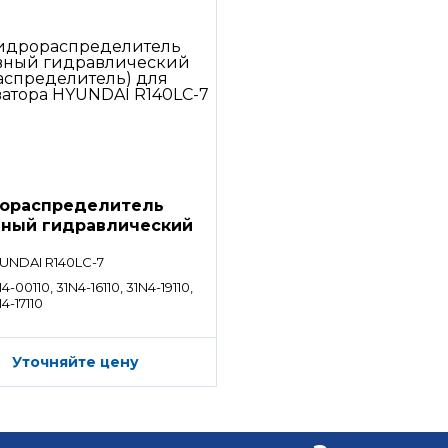
ораспределитель
вный гидравлический
ределитель)
UNDAI R140LC-7
4-00110, 31N4-16110, 31N4-19110,
4-17110
Уточняйте цену