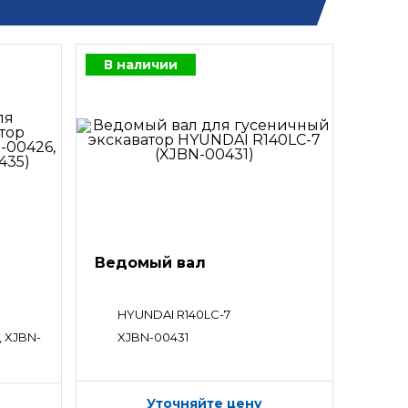
В наличии
Ведомый вал
HYUNDAI R140LC-7
, XJBN-
XJBN-00431
Уточняйте цену