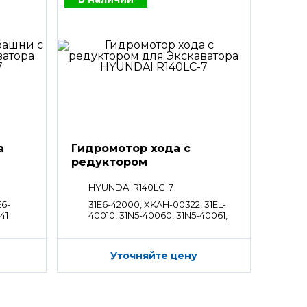
а
Гидромотор хода с
редуктором
HYUNDAI R140LC-7
E6-
31E6-42000, XKAH-00322, 31EL-
41
40010, 31N5-40060, 31N5-40061,
31N5-40081, 31N5-40071, XKAH-
00367, 31N2-40020, 31N2-40021
Уточняйте цену