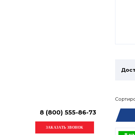
Остались
вопросы?
Получите консультацию
специалиста!
Дост
Сортиро
8 (800) 555-86-73
В н