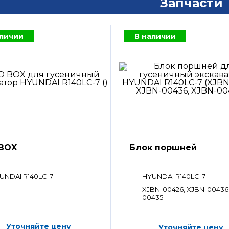
Запчасти
аличии
В наличии
BOX
Блок поршней
UNDAI R140LC-7
HYUNDAI R140LC-7
XJBN-00426, XJBN-00436
00435
Уточняйте цену
Уточняйте цену