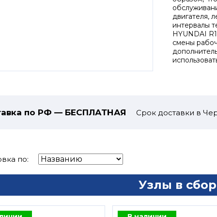
обслуживани
двигателя, 
интервалы т
HYUNDAI R14
смены рабоч
дополнитель
использоват
авка по РФ — БЕСПЛАТНАЯ
Срок доставки в Чер
вка по:
Узлы в сбор
аличии
В наличии