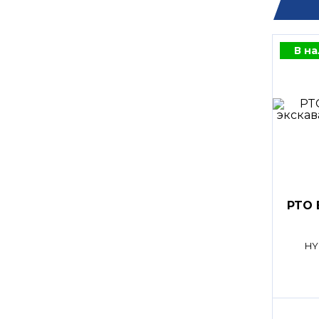
В н
PTO 
HY