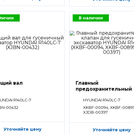
аличии
В наличии
щий вал
Главный
предохранительный
клапан
UNDAI R140LC-7
HYUNDAI R140LC-7
BN-00432
XKBF-00094, XKBF-00895
XJDB-00397
Уточняйте цену
Уточняйте цену