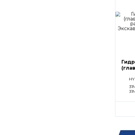
Гидр
(гла
расп
HY
31N
31N