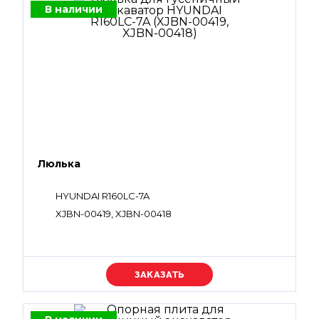
В наличии
Люлька
HYUNDAI R160LC-7A
XJBN-00419, XJBN-00418
Уточняйте цену