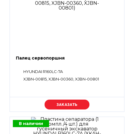
Палец сервопоршня
HYUNDAI R160LC-7A
XJBN-00815, XJBN-00360, XJBN-00801
Уточняйте цену
В наличии