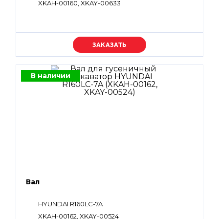
XKAH-00160, XKAY-00633
Уточняйте цену
В наличии
Вал
HYUNDAI R160LC-7A
XKAH-00162, XKAY-00524