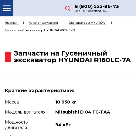
8 (800) 555-86-73
Звонок бесплатный
О НАС
Главная
Каталог запчастей
Экскаваторы HYUNDAI
Гусеничный экскаватор HYUNDAI R160LC-7A
КАТАЛОГ ЗАПЧАСТЕЙ
РЕМОНТ
Запчасти на Гусеничный
ДОСТАВКА
экскаватор HYUNDAI R160LC-7A
ЦЕНЫ
КОНТАКТЫ
Краткие характеристики:
Масса
18 650 кг
Модель двигателя
Mitsubishi D 04 FG-TAA
Мощность
94 кВт
двигателя