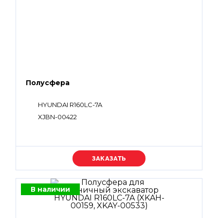
Полусфера
HYUNDAI R160LC-7A
XJBN-00422
Уточняйте цену
В наличии