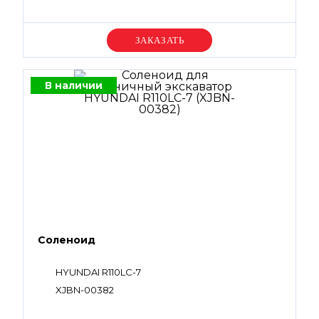
Уточняйте цену
В наличии
Соленоид
HYUNDAI R110LC-7
XJBN-00382