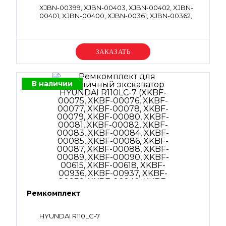
XJBN-00399, XJBN-00403, XJBN-00402, XJBN-
00401, XJBN-00400, XJBN-00361, XJBN-00362,
XJBN-00097, XJBN-00879, XJBN-00398, XJBN-
00397, XJBN-00399, OORBP8, OORBP11,
OORBP16, OORBP18, OORBG30, OORBG85,
OORBG115, OORBG120, OT2BP16, OT2BG30,
Уточняйте цену
PTCV35V
В наличии
Ремкомплект
HYUNDAI R110LC-7