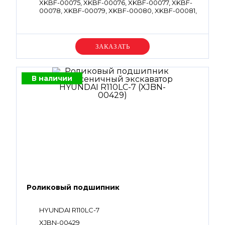
XKBF-00075, XKBF-00076, XKBF-00077, XKBF-
00078, XKBF-00079, XKBF-00080, XKBF-00081,
XKBF-00082, XKBF-00083, XKBF-00084, XKBF-
00085, XKBF-00086, XKBF-00087, XKBF-
00088, XKBF-00089, XKBF-00090, XKBF-00615,
XKBF-00618, XKBF-00936, XKBF-00937, XKBF-
Уточняйте цену
00939, XKBF-00940, XKBF-00941, XKBF-00942,
XKBF-00943, XKBF-00944, XKBF-00949, XKBF-
00958, XKBF-00962, XKBF-00964, 40110040014,
40110040015, 40050110003, XKBF-01183, XKBF-
В наличии
01215, XKBF-01423, XKCG-00056, XKCG-00057,
XKCG-00059, XKCG-00060, XKCG-00065, XKCG-
00066, XKCG-00070, XKCG-00103, XKCG-00257,
XKCG-00461, XKCG-00463, XKCG-00528, XKCG-
00529, XKCG-00530, XKCG-00065, XKCG-00533,
XKCG-00070
Роликовый подшипник
HYUNDAI R110LC-7
XJBN-00429