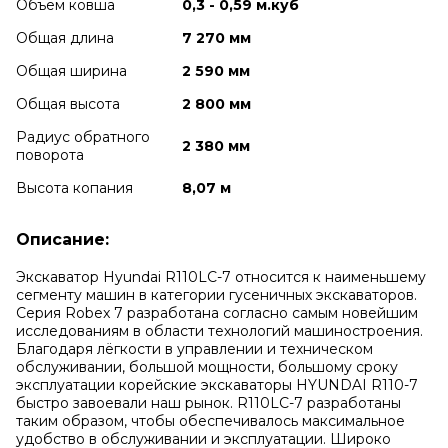
Объем ковша
0,3 - 0,59 м.куб
Общая длина
7 270 мм
Общая ширина
2 590 мм
Общая высота
2 800 мм
Радиус обратного
2 380 мм
поворота
Высота копания
8,07 м
Описание:
Экскаватор Hyundai R110LC-7 относится к наименьшему
сегменту машин в категории гусеничных экскаваторов.
Серия Robex 7 разработана согласно самым новейшим
исследованиям в области технологий машиностроения.
Благодаря лёгкости в управлении и техническом
обслуживании, большой мощности, большому сроку
эксплуатации корейские экскаваторы HYUNDAI R110-7
быстро завоевали наш рынок. R110LC-7 разработаны
таким образом, чтобы обеспечивалось максимальное
удобство в обслуживании и эксплуатации. Широко