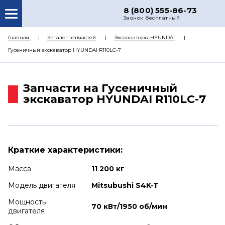
8 (800) 555-86-73
Звонок бесплатный
О НАС
Главная
Каталог запчастей
Экскаваторы HYUNDAI
Гусеничный экскаватор HYUNDAI R110LC-7
КАТАЛОГ ЗАПЧАСТЕЙ
РЕМОНТ
Запчасти на Гусеничный
ДОСТАВКА
экскаватор HYUNDAI R110LC-7
ЦЕНЫ
КОНТАКТЫ
Краткие характеристики:
Масса
11 200 кг
Модель двигателя
Mitsubushi S4K-T
Мощность
70 кВт/1950 об/мин
двигателя