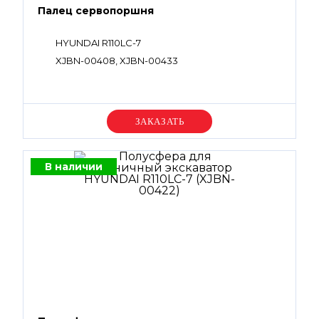
Палец сервопоршня
HYUNDAI R110LC-7
XJBN-00408, XJBN-00433
Уточняйте цену
В наличии