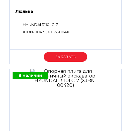
Люлька
HYUNDAI R110LC-7
XJBN-00419, XJBN-00418
Уточняйте цену
В наличии