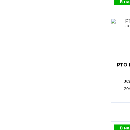
В н
PTO 
JC
20
В н