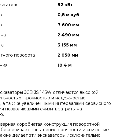
вигателя
92 кВт
а
0,8 м.куб
а
7 600 мм
ина
2 490 мм
та
3 155 мм
тного поворота
2 050 мм
ния
10,4 м
:
скаваторы JCB JS 145W отличаются высокой
льностью, прочностью и надежностью
, а так же увеличенными интервалами сервисного
я позволяющими снизить затраты на
ю.
варная коробчатая конструкция поворотной
обеспечивает повышение прочности и снижение
 также делает эти экскаваторы исключительно