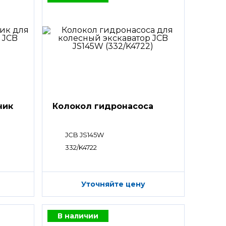
ник
Колокол гидронасоса
JCB JS145W
332/K4722
Уточняйте цену
В наличии