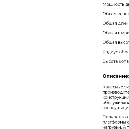
Мощность д
Объем ковш
Общая длин
Общая шир
Общая высо
Радиус обра
Высота копа
Описание
Колесные эк
производите
конструкции
обслуживани
эксплуатаци
Полностью с
платформы 
нагрузки, А