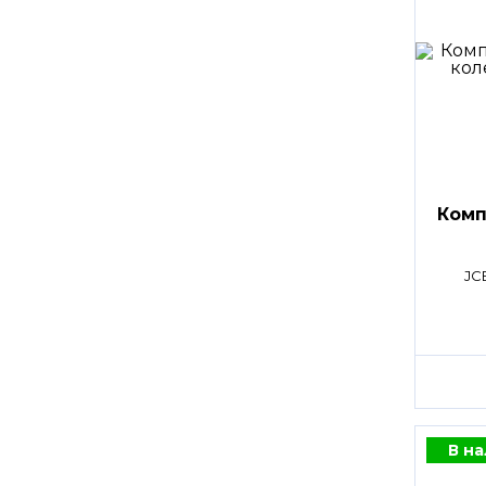
Комп
JC
В н