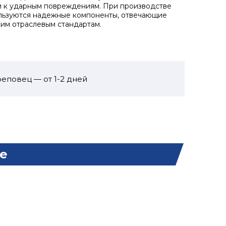
 к ударным повреждениям. При производстве
льзуются надежные компоненты, отвечающие
им отраслевым стандартам.
еповец — от 1-2 дней
е