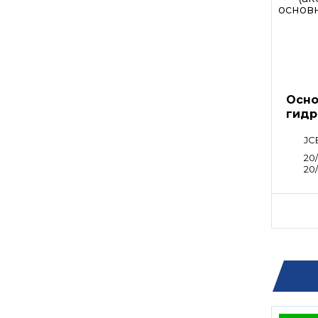
Осно
гидр
Kawa
JC
20/
20/