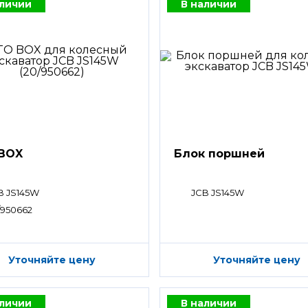
аличии
В наличии
BOX
Блок поршней
B JS145W
JCB JS145W
/950662
Уточняйте цену
Уточняйте цену
аличии
В наличии