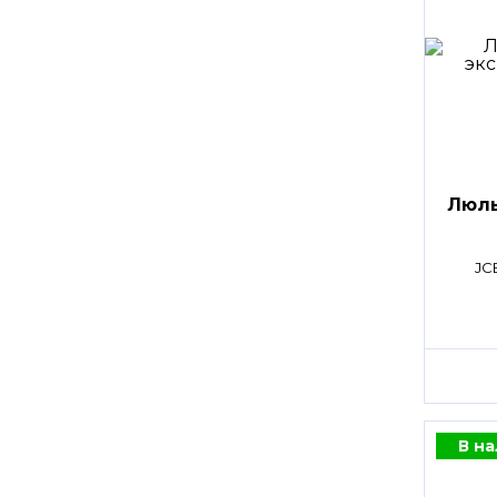
Люл
JC
В н