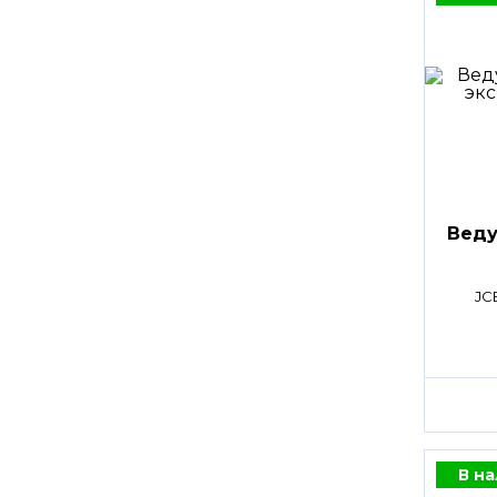
Веду
JC
В н