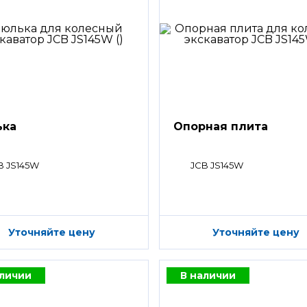
ька
Опорная плита
B JS145W
JCB JS145W
Уточняйте цену
Уточняйте цену
аличии
В наличии