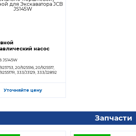
вной
авлический насос
saki K3V63DTP
B JS145W
925753, 20/925516, 20/925517,
925517R, 333/J3129, 333/J2892
Уточняйте цену
Запчасти