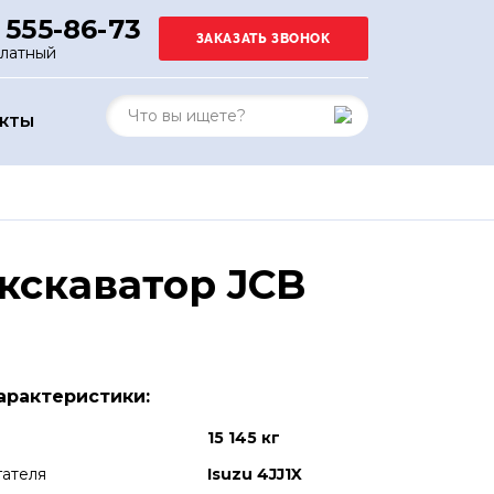
 555-86-73
платный
АКТЫ
кскаватор JCB
арактеристики:
15 145 кг
гателя
Isuzu 4JJ1X