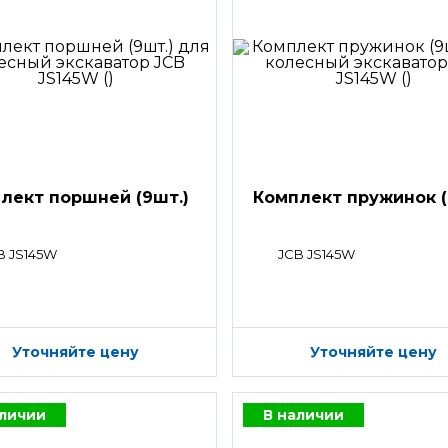
лект поршней (9шт.)
Комплект пружинок (
B JS145W
JCB JS145W
Уточняйте цену
Уточняйте цену
аличии
В наличии