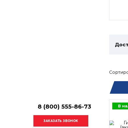
Остались
вопросы?
Получите консультацию
специалиста!
Дост
Сортиро
8 (800) 555-86-73
В н