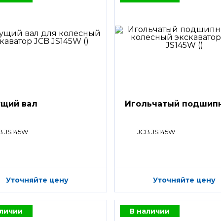
щий вал
Игольчатый подшип
B JS145W
JCB JS145W
Уточняйте цену
Уточняйте цену
аличии
В наличии