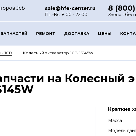
8 (800)
торов Jcb
sale@hfe-center.ru
Пн.-Вс. 8:00 - 22:00
Звонок бес
 ЗАПЧАСТЕЙ
РЕМОНТ
ДОСТАВКА
ЦЕНЫ
КОНТ
ы JCB
Колесный экскаватор JCB JS145W
апчасти на Колесный э
S145W
Краткие х
Масса
Модель дви