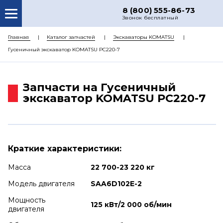
8 (800) 555-86-73
Звонок бесплатный
О НАС
Главная
Каталог запчастей
Экскаваторы KOMATSU
Гусеничный экскаватор KOMATSU PC220-7
КАТАЛОГ ЗАПЧАСТЕЙ
РЕМОНТ
Запчасти на Гусеничный
ДОСТАВКА
экскаватор KOMATSU PC220-7
ЦЕНЫ
КОНТАКТЫ
Краткие характеристики:
Масса
22 700-23 220 кг
Модель двигателя
SAA6D102E-2
Мощность
125 кВт/2 000 об/мин
двигателя