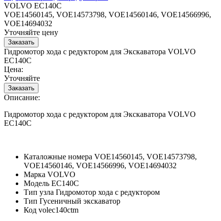
VOLVO EC140C
VOE14560145, VOE14573798, VOE14560146, VOE14566996,
VOE14694032
Уточняйте цену
Гидромотор хода с редуктором для Экскаватора VOLVO
EC140C
Цена:
Уточняйте
Описание:
Гидромотор хода с редуктором для Экскаватора VOLVO
EC140C
Каталожные номера
VOE14560145, VOE14573798,
VOE14560146, VOE14566996, VOE14694032
Марка
VOLVO
Модель
EC140C
Тип узла
Гидромотор хода с редуктором
Тип
Гусеничный экскаватор
Код
volec140ctm