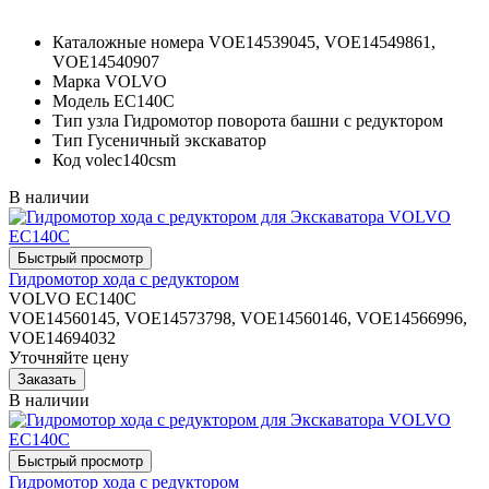
Каталожные номера
VOE14539045, VOE14549861,
VOE14540907
Марка
VOLVO
Модель
EC140C
Тип узла
Гидромотор поворота башни с редуктором
Тип
Гусеничный экскаватор
Код
volec140csm
В наличии
Гидромотор хода с редуктором
VOLVO EC140C
VOE14560145, VOE14573798, VOE14560146, VOE14566996,
VOE14694032
Уточняйте цену
В наличии
Гидромотор хода с редуктором