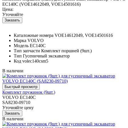
EC140C (VOE14612049, VOE14501616)
Цена:
Уточняйте
Каталожные номера
VOE14612049, VOE14501616
Марка
VOLVO
Модель
EC140C
Тип запчасти
Комплект поршней (9шт.)
Тип
Гусеничный экскаватор
Код
volec140csm5
В наличии
Комплект пружинок (9шт.)
VOLVO EC140C
SA8230-09710
Уточняйте цену
В наличии