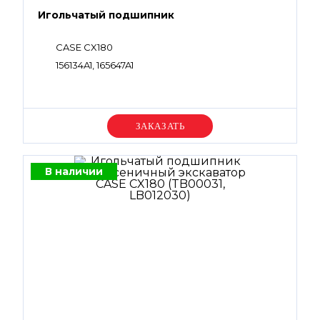
Игольчатый подшипник
CASE CX180
156134A1, 165647A1
Уточняйте цену
В наличии