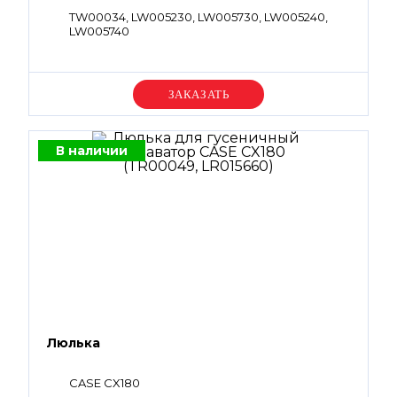
TW00034, LW005230, LW005730, LW005240,
LW005740
Уточняйте цену
В наличии
Люлька
CASE CX180