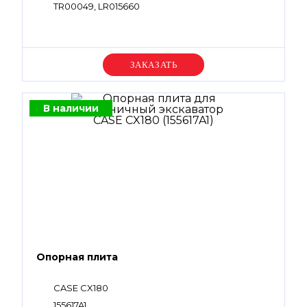
TR00049, LR015660
Уточняйте цену
В наличии
Опорная плита
CASE CX180
155617A1