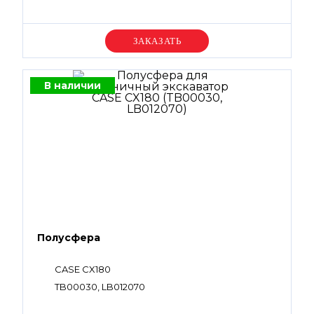
Уточняйте цену
В наличии
Полусфера
CASE CX180
TB00030, LB012070