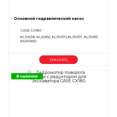
Основной гидравлический насос
CASE CX180
KLJ0638, KLJ0652, KLJ10570,KLJ10571 , KLJ10611,
KNJ10650
Уточняйте цену
В наличии