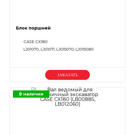
Блок поршней
CASE CX180
LJ01070, LJ01071, LJ015070, LJ015080
Уточняйте цену
В наличии