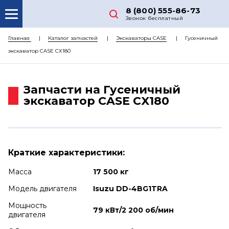
8 (800) 555-86-73
Звонок бесплатный
О НАС
Главная
Каталог запчастей
Экскаваторы CASE
Гусеничный
экскаватор CASE CX180
КАТАЛОГ ЗАПЧАСТЕЙ
РЕМОНТ
Запчасти на Гусеничный
ДОСТАВКА
экскаватор CASE CX180
ЦЕНЫ
КОНТАКТЫ
Краткие характеристики:
Масса
17 500 кг
Модель двигателя
Isuzu DD-4BG1TRA
Мощность
79 кВт/2 200 об/мин
двигателя