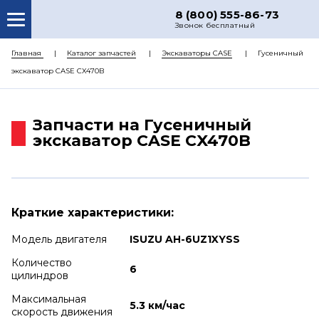
8 (800) 555-86-73
Звонок бесплатный
О НАС
Главная
Каталог запчастей
Экскаваторы CASE
Гусеничный
экскаватор CASE CX470B
КАТАЛОГ ЗАПЧАСТЕЙ
РЕМОНТ
Запчасти на Гусеничный
ДОСТАВКА
экскаватор CASE CX470B
ЦЕНЫ
КОНТАКТЫ
Краткие характеристики:
Модель двигателя
ISUZU AH-6UZ1XYSS
Количество
6
цилиндров
Максимальная
5.3 км/час
скорость движения