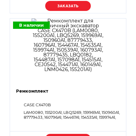
Уточняйте цену
В наличии
Ремкомплект
CASE CX470B
LAM0080, 155200A1, LBQ5269, 159969A1, 150960A1,
87779433, 160796A1, 154467A1, 154535A1, 159974A1,
150539A1, 160793A1, 87779435, LBQ0182, 154487A1,
157098A1, 154515A1, CEJ0542, 154471A1, 160149A1,
LNM0426, 155201A1