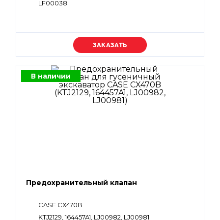
LF00038
Уточняйте цену
В наличии
Предохранительный клапан
CASE CX470B
KTJ2129, 164457A1, LJ00982, LJ00981