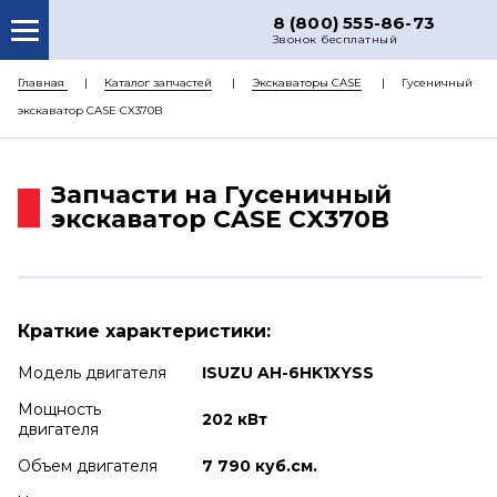
8 (800) 555-86-73
Звонок бесплатный
О НАС
Главная
Каталог запчастей
Экскаваторы CASE
Гусеничный
экскаватор CASE CX370B
КАТАЛОГ ЗАПЧАСТЕЙ
РЕМОНТ
Запчасти на Гусеничный
ДОСТАВКА
экскаватор CASE CX370B
ЦЕНЫ
КОНТАКТЫ
Краткие характеристики:
Модель двигателя
ISUZU AH-6HK1XYSS
Мощность
202 кВт
двигателя
Объем двигателя
7 790 куб.см.