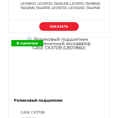
LE016100, LE014720, 154543A1, LE015110, 154589A1,
154529A1, 154467A1, LE014730, LE013460, 154491A1
Уточняйте цену
В наличии
Роликовый подшипник
CASE CX370B