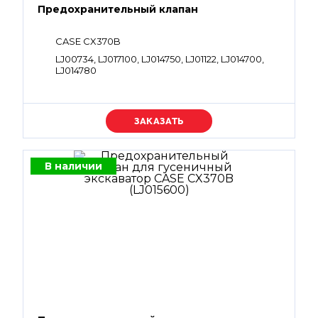
Предохранительный клапан
CASE CX370B
LJ00734, LJ017100, LJ014750, LJ01122, LJ014700,
LJ014780
Уточняйте цену
В наличии