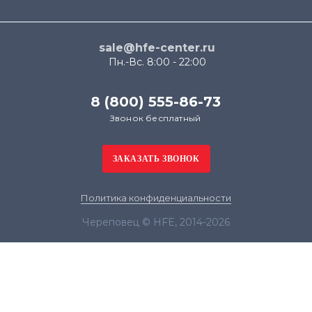
sale@hfe-center.ru
Пн.-Вс. 8:00 - 22:00
8 (800) 555-86-73
Звонок бесплатный
Политика конфиденциальности
Череповец © HFE, 2014-2026
Продолжая использовать наш сайт, вы даёте
согласие на обработку файлов cookie в целях
функционирования сайта и сбора статистики в
соответствии с
политикой конфиденциальности