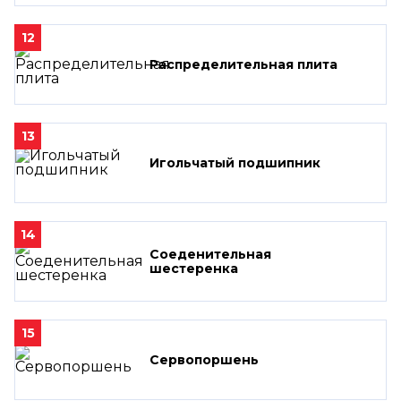
12
Распределительная плита
13
Игольчатый подшипник
14
Соеденительная
шестеренка
15
Сервопоршень