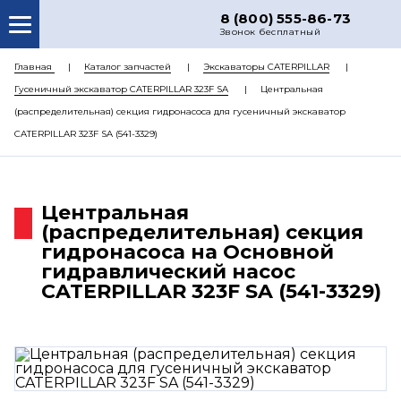
8 (800) 555-86-73
Звонок бесплатный
О НАС
Главная
Каталог запчастей
Экскаваторы CATERPILLAR
Гусеничный экскаватор CATERPILLAR 323F SA
Центральная
КАТАЛОГ ЗАПЧАСТЕЙ
(распределительная) секция гидронасоса для гусеничный экскаватор
РЕМОНТ
CATERPILLAR 323F SA (541-3329)
ДОСТАВКА
ЦЕНЫ
Центральная
(распределительная) секция
КОНТАКТЫ
гидронасоса на Основной
гидравлический насос
CATERPILLAR 323F SA (541-3329)