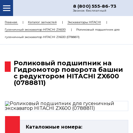
8 (800) 555-86-73
Звонок бесплатный
О НАС
Главная
Каталог запчастей
Экскаваторы HITACHI
Гусеничный экскаватор HITACHI ZX600
Роликовый подшипник для
КАТАЛОГ ЗАПЧАСТЕЙ
гусеничный экскаватор HITACHI ZX600 (0788811)
РЕМОНТ
ДОСТАВКА
Роликовый подшипник на
ЦЕНЫ
Гидромотор поворота башни
с редуктором HITACHI ZX600
КОНТАКТЫ
(0788811)
Каталожные номера: