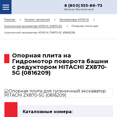
8 (800) 555-86-73
Звонок бесплатный
О НАС
Главная
Каталог запчастей
Экскаваторы HITACHI
Гусеничный экскаватор HITACHI ZX870-5G
Опорная плита для
КАТАЛОГ ЗАПЧАСТЕЙ
гусеничный экскаватор HITACHI ZX870-5G (0816209)
РЕМОНТ
ДОСТАВКА
Опорная плита на
ЦЕНЫ
Гидромотор поворота башни
с редуктором HITACHI ZX870-
КОНТАКТЫ
5G (0816209)
Каталожные номера: