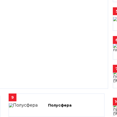
9
1
Полусфера