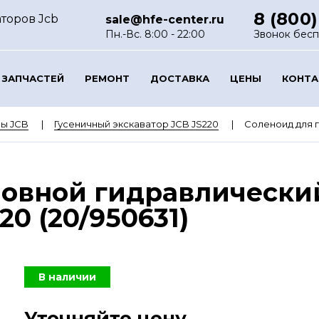
8 (800)
торов Jcb
sale@hfe-center.ru
Пн.-Вс. 8:00 - 22:00
Звонок бес
 ЗАПЧАСТЕЙ
РЕМОНТ
ДОСТАВКА
ЦЕНЫ
КОНТ
ы JCB
Гусеничный экскаватор JCB JS220
Соленоид для г
овной гидравлический
20 (20/950631)
В наличии
Уточняйте цену