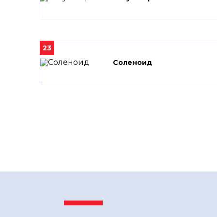
23
Соленоид