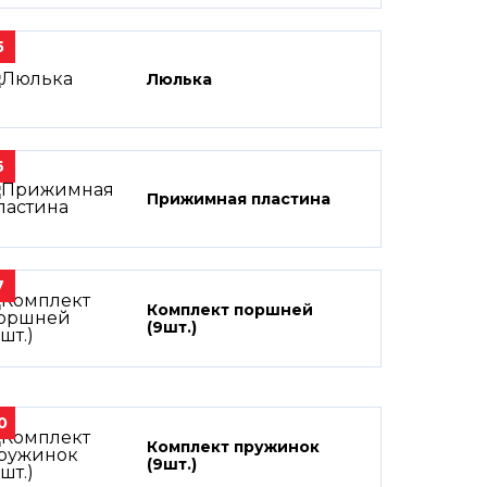
5
Люлька
6
Прижимная пластина
7
Комплект поршней
(9шт.)
0
Комплект пружинок
(9шт.)