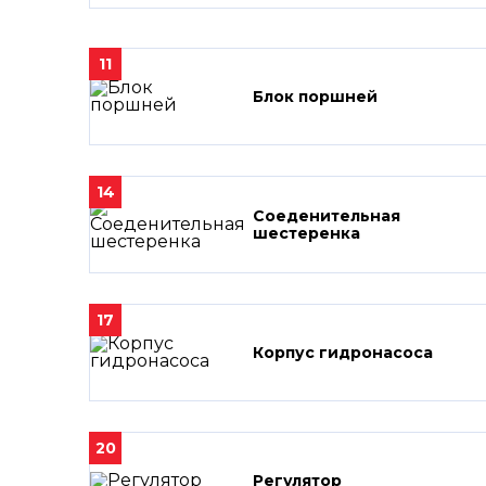
11
Блок поршней
14
Соеденительная
шестеренка
17
Корпус гидронасоса
20
Регулятор