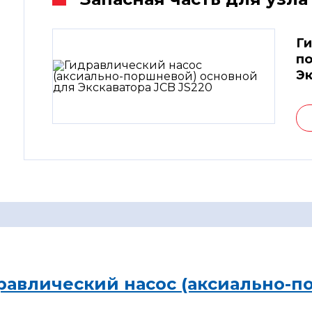
Ги
по
Эк
равлический насос (аксиально-п