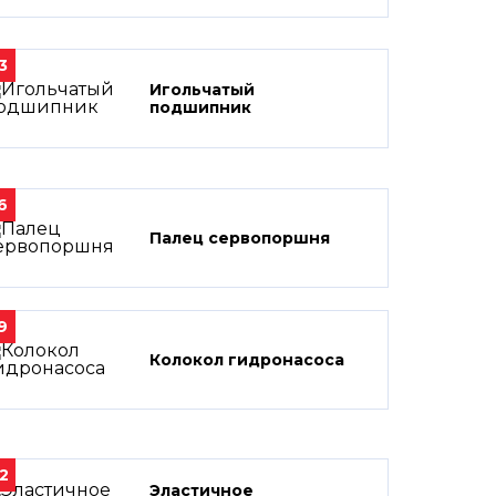
3
Игольчатый
подшипник
6
Палец сервопоршня
9
Колокол гидронасоса
2
Эластичное