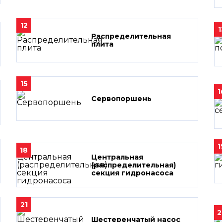
12
1
Распределительная
плита
15
1
Сервопоршень
1
18
Центральная
(распределительная)
секция гидронасоса
21
2
Шестеренчатый насос