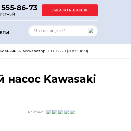
 555-86-73
платный
АКТЫ
усеничный экскаватор JCB JS220 (20/950631)
 насос Kawasaki
Рейтинг: