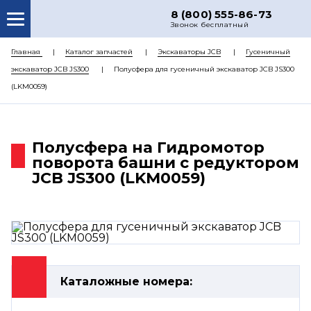
8 (800) 555-86-73
Звонок бесплатный
О НАС
Главная
Каталог запчастей
Экскаваторы JCB
Гусеничный
экскаватор JCB JS300
Полусфера для гусеничный экскаватор JCB JS300
КАТАЛОГ ЗАПЧАСТЕЙ
(LKM0059)
РЕМОНТ
ДОСТАВКА
Полусфера на Гидромотор
ЦЕНЫ
поворота башни с редуктором
JCB JS300 (LKM0059)
КОНТАКТЫ
Каталожные номера: