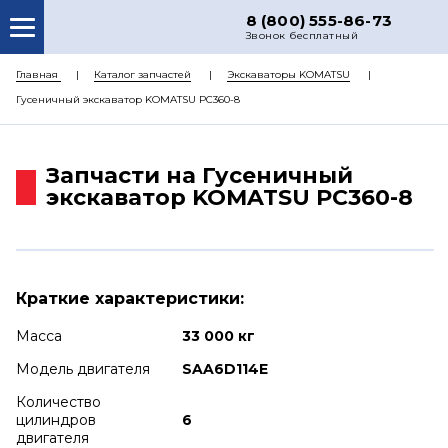
8 (800) 555-86-73
Звонок бесплатный
О НАС
Главная
Каталог запчастей
Экскаваторы KOMATSU
Гусеничный экскаватор KOMATSU PC360-8
КАТАЛОГ ЗАПЧАСТЕЙ
РЕМОНТ
Запчасти на Гусеничный
ДОСТАВКА
экскаватор KOMATSU PC360-8
ЦЕНЫ
КОНТАКТЫ
Краткие характеристики:
Масса
33 000 кг
Модель двигателя
SAA6D114E
Количество
цилиндров
6
двигателя