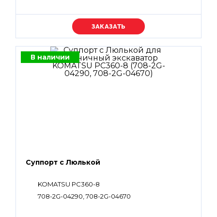
07002-11223, 07002-61023, 07002-61423, 07002-
62434, 702-16-58320, 720-1L-15430, 720-1L-15440,
07001-01008, 07001-01009, 708-2G-15230, 708-
Уточняйте цену
2G-15310, 708-2G-12230
В наличии
Суппорт с Люлькой
KOMATSU PC360-8
708-2G-04290, 708-2G-04670