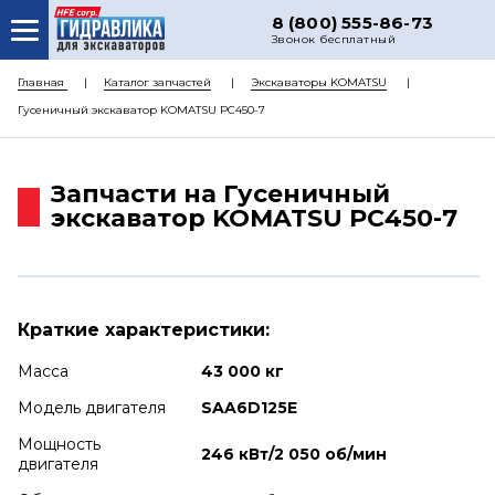
8 (800) 555-86-73
Звонок бесплатный
О НАС
Главная
Каталог запчастей
Экскаваторы KOMATSU
Гусеничный экскаватор KOMATSU PC450-7
КАТАЛОГ ЗАПЧАСТЕЙ
РЕМОНТ
Запчасти на Гусеничный
ДОСТАВКА
экскаватор KOMATSU PC450-7
ЦЕНЫ
КОНТАКТЫ
Краткие характеристики:
Масса
43 000 кг
Модель двигателя
SAA6D125E
Мощность
246 кВт/2 050 об/мин
двигателя