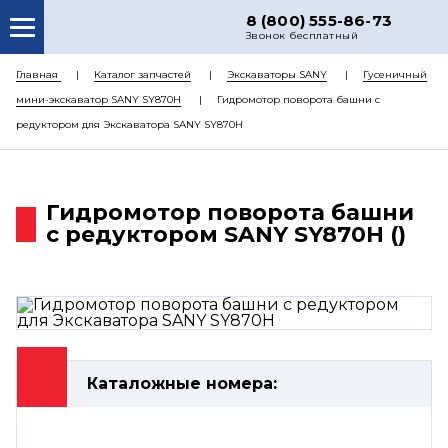
8 (800) 555-86-73
Звонок бесплатный
О НАС
Главная
Каталог запчастей
Экскаваторы SANY
Гусеничный
мини-экскаватор SANY SY870H
Гидромотор поворота башни с
КАТАЛОГ ЗАПЧАСТЕЙ
редуктором для Экскаватора SANY SY870H
РЕМОНТ
ДОСТАВКА
Гидромотор поворота башни
ЦЕНЫ
с редуктором SANY SY870H ()
КОНТАКТЫ
Каталожные номера: