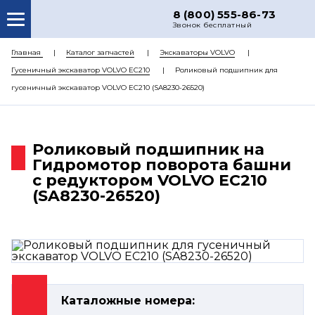
8 (800) 555-86-73
Звонок бесплатный
О НАС
Главная
Каталог запчастей
Экскаваторы VOLVO
Гусеничный экскаватор VOLVO EC210
Роликовый подшипник для
КАТАЛОГ ЗАПЧАСТЕЙ
гусеничный экскаватор VOLVO EC210 (SA8230-26520)
РЕМОНТ
ДОСТАВКА
Роликовый подшипник на
ЦЕНЫ
Гидромотор поворота башни
с редуктором VOLVO EC210
КОНТАКТЫ
(SA8230-26520)
Каталожные номера: