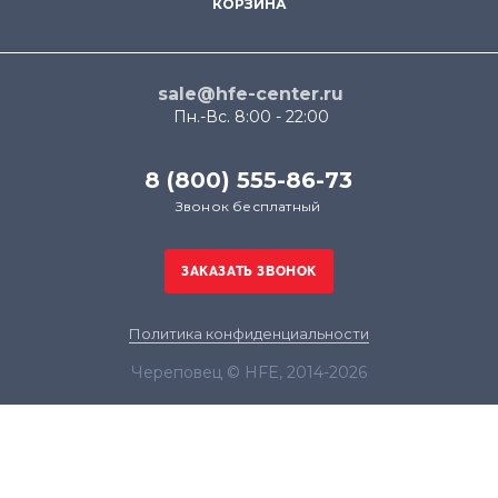
КОРЗИНА
sale@hfe-center.ru
Пн.-Вс. 8:00 - 22:00
8 (800) 555-86-73
Звонок бесплатный
Политика конфиденциальности
Череповец © HFE, 2014-2026
Продолжая использовать наш сайт, вы даёте
согласие на обработку файлов cookie в целях
функционирования сайта и сбора статистики в
соответствии с
политикой конфиденциальности