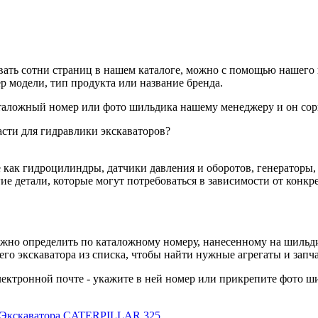
ивать сотни страниц в нашем каталоге, можно с помощью нашего
 модели, тип продукта или название бренда.
аталожный номер или фото шильдика нашему менеджеру и он сор
асти для гидравлики экскаваторов?
ак гидроцилиндры, датчики давления и оборотов, генераторы, с
е детали, которые могут потребоваться в зависимости от конкр
ожно определить по каталожному номеру, нанесенному на шильди
его экскаватора из списка, чтобы найти нужные агрегаты и запча
лектронной почте - укажите в ней номер или прикрепите фото ш