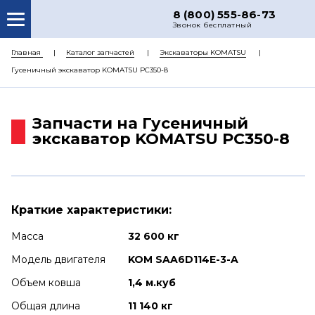
8 (800) 555-86-73
Звонок бесплатный
О НАС
Главная
Каталог запчастей
Экскаваторы KOMATSU
Гусеничный экскаватор KOMATSU PC350-8
КАТАЛОГ ЗАПЧАСТЕЙ
РЕМОНТ
Запчасти на Гусеничный
ДОСТАВКА
экскаватор KOMATSU PC350-8
ЦЕНЫ
КОНТАКТЫ
Краткие характеристики:
Масса
32 600 кг
Модель двигателя
KOM SAA6D114E-3-A
Объем ковша
1,4 м.куб
Общая длина
11 140 кг