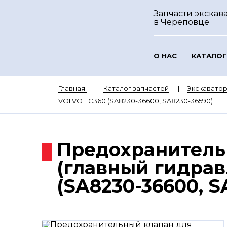
Запчасти экскава
в Череповце
О НАС
КАТАЛОГ
Главная
Каталог запчастей
Экскавато
VOLVO EC360 (SA8230-36600, SA8230-36590)
Предохранитель
(главный гидра
(SA8230-36600, S