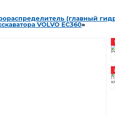
рораспределитель (главный гид
кскаватора VOLVO EC360
»