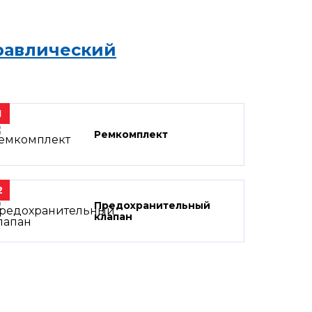
равлический
1
Ремкомплект
2
Предохранительный
клапан