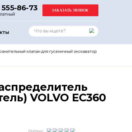
 555-86-73
платный
АКТЫ
анительный клапан для гусеничный экскаватор
аспределитель
тель) VOLVO EC360
Рейтинг: