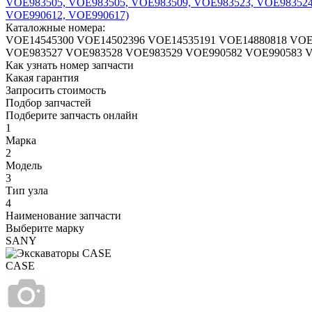
Каталожные номера:
VOE14545300
VOE14502396
VOE14535191
VOE14880818
VOE
VOE983527
VOE983528
VOE983529
VOE990582
VOE990583
V
Как узнать номер запчасти
Какая гарантия
Запросить стоимость
Подбор запчастей
Подберите запчасть онлайн
1
Марка
2
Модель
3
Тип узла
4
Наименование запчасти
Выберите марку
SANY
CASE