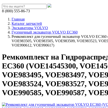
8 (800) 555-86-73
Главная
Каталог запчастей
Экскаваторы VOLVO
Гусеничный экскаватор VOLVO EC360
Ремкомплект для гусеничный экскаватор VOLVO EC360
VOE983505, VOE983505, VOE983509, VOE983523, VOE9
VOE990612, VOE990617)
Ремкомплект на Гидрораспре
EC360 (VOE14545300, VOE145
VOE983495, VOE983497, VOE9
VOE983524, VOE983527, VOE9
VOE990585, VOE990587, VOE9