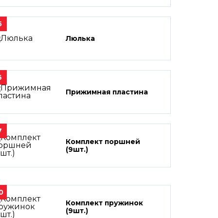
5
Люлька
6
Прижимная пластина
7
Комплект поршней
(9шт.)
0
Комплект пружинок
(9шт.)