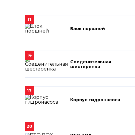
11
Блок поршней
14
Соеденительная
шестеренка
17
Корпус гидронасоса
20