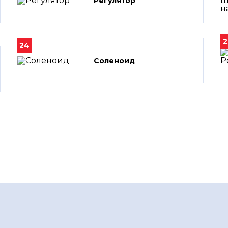
Регулятор
2
24
Соленоид