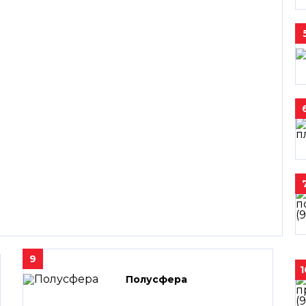
9
1
Полусфера