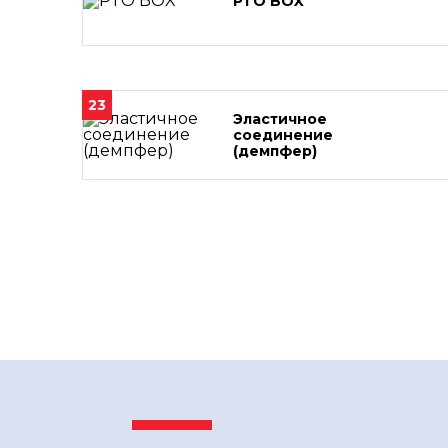
PTO BOX
23
Эластичное
соединение
(демпфер)