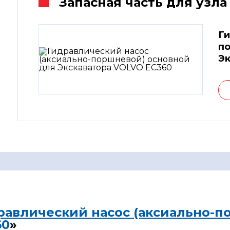
Запасная часть для узла
Ги
по
Эк
равлический насос (аксиально-п
60
»