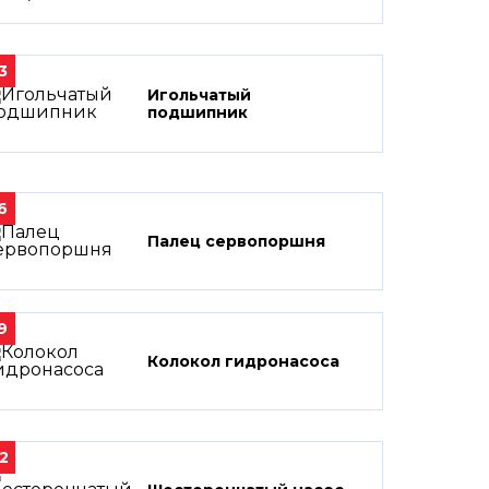
3
Игольчатый
подшипник
6
Палец сервопоршня
9
Колокол гидронасоса
2