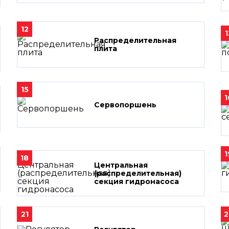
12
1
Распределительная
плита
15
1
Сервопоршень
1
18
Центральная
(распределительная)
секция гидронасоса
21
2