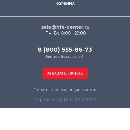
КОРЗИНА
sale@hfe-center.ru
Пн.-Вс. 8:00 - 22:00
8 (800) 555-86-73
Звонок бесплатный
Политика конфиденциальности
Череповец © HFE, 2014-2026
Продолжая использовать наш сайт, вы даёте
согласие на обработку файлов cookie в целях
функционирования сайта и сбора статистики в
соответствии с
политикой конфиденциальности