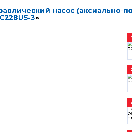
равлический насос (аксиально-п
C228US-3
»