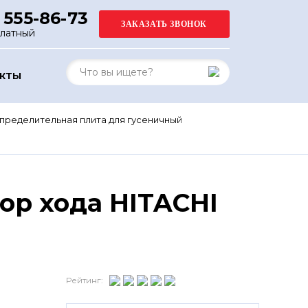
 555-86-73
платный
АКТЫ
пределительная плита для гусеничный
ор хода HITACHI
Рейтинг: