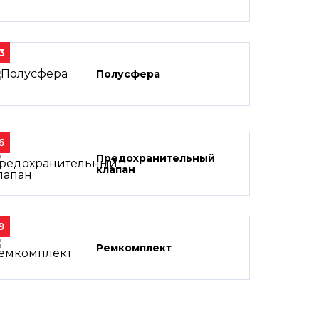
3
Полусфера
6
Предохранительный
клапан
9
Ремкомплект