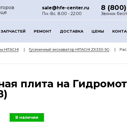
8 (800)
аторов
sale@hfe-center.ru
вце
Пн.-Вс. 8:00 - 22:00
Звонок бес
 ЗАПЧАСТЕЙ
РЕМОНТ
ДОСТАВКА
ЦЕНЫ
КОНТ
ы HITACHI
Гусеничный экскаватор HITACHI ZX330-5G
Рас
ая плита на Гидромот
8)
В наличии