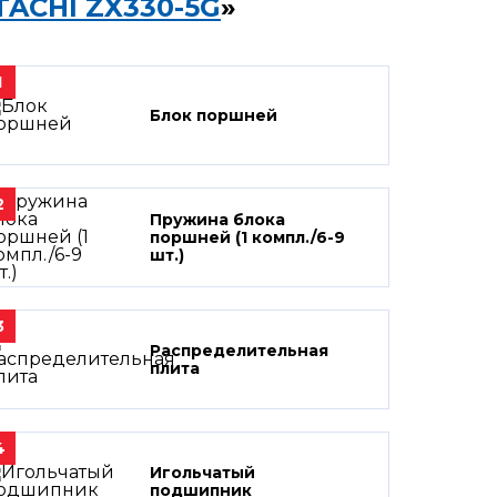
TACHI ZX330-5G
»
1
Блок поршней
2
Пружина блока
поршней (1 компл./6-9
шт.)
3
Распределительная
плита
4
Игольчатый
подшипник