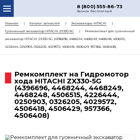
8 (800) 555-86-73
Звонок бесплатный
О НАС
Главная
Каталог запчастей
Экскаваторы HITACHI
Гусеничный экскаватор HITACHI ZX330-5G
Ремкомплект для гусеничный
КАТАЛОГ ЗАПЧАСТЕЙ
экскаватор HITACHI ZX330-5G (4396696, 4468244, 4468249, 4468248, 4506515,
РЕМОНТ
4226444, 0250903, 0326205, 4029572, 4506418, 4506429, 957366, 4506408)
ДОСТАВКА
ЦЕНЫ
Ремкомплект на Гидромотор
хода HITACHI ZX330-5G
КОНТАКТЫ
(4396696, 4468244, 4468249,
4468248, 4506515, 4226444,
0250903, 0326205, 4029572,
4506418, 4506429, 957366,
4506408)