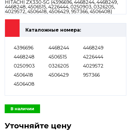
Каталожные номера:
4396696
4468244
4468249
4468248
4506515
4226444
0250903
0326205
4029572
4506418
4506429
957366
4506408
В наличии
Уточняйте цену